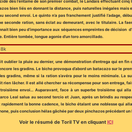
cidé dès l’entame de son premier combat, le Landais effectuant cinq 
zos bien liés en donnant la distance, puis naturelles inégales mais e
au second envoi. Le quinto n’a pas franchement justifié l’adage, début
e une seconde ration, sans éclat au demeurant, avec le titulaire. La 
donnait bien peu d’importance aux séquences empreintes de décision d
. Entière tombée, longue agonie d’un toro amorcillado.
ait oublier la pluie au dernier, une démonstration d’entrega qui en fi
ncore les gradins. Le bicho provoqua d’abord un batacazo sur le premier 
des gradins, même si la ration s’avéra pour le moins minimale. La s
it rien lâcher. Il est allé chercher sa récompense pour son entrega, f
u troisième envoi… Auparavant, face à un superbe troisième qui al
s Marco Leal salua au second tercio et Juan, après un brindis au resp
 rapidement la bonne cadence, le bicho étalant une noblesse qui allai
phone, puis conclusion hélas gâchée par deux pinchazos précédant un
Voir le résumé de Toril TV en cliquant
ICI