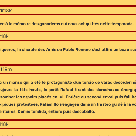
vée à la mémoire des ganaderos qui nous ont quittés cette temporada.
iqueros, la chorale des Amis de Pablo Romero s’est attiré un beau s
ec un manso qui a été le protagoniste d’un tercio de varas désordonn
toujours la tête haute, le petit Rafael tirant des derechazos énerg
ber les espoirs placés en lui. Entière au second envoi puis faillite
x piques protestées, Rafaelillo s’engagea dans un trasteo guidé à la vo
itoires. Demie tendida, entière puis descabello.