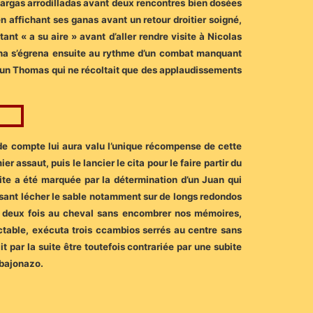
largas arrodilladas avant deux rencontres bien dosées
n affichant ses ganas avant un retour droitier soigné,
ant « a su aire » avant d’aller rendre visite à Nicolas
faena s’égrena ensuite au rythme d’un combat manquant
’un Thomas qui ne récoltait que des applaudissements
n de compte lui aura valu l’unique récompense de cette
assaut, puis le lancier le cita pour le faire partir du
uite a été marquée par la détermination d’un Juan qui
aisant lécher le sable notamment sur de longs redondos
la deux fois au cheval sans encombrer nos mémoires,
ectable, exécuta trois ccambios serrés au centre sans
t par la suite être toutefois contrariée par une subite
 bajonazo.