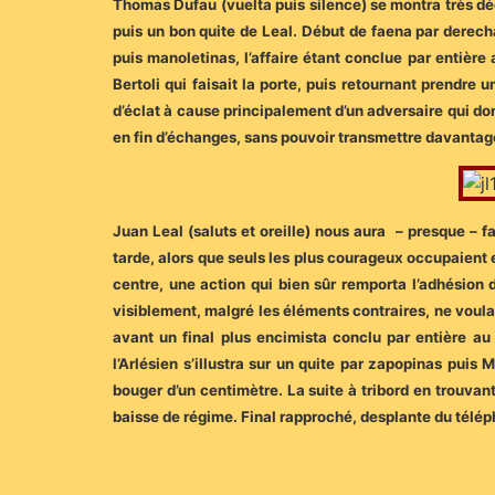
Thomas Dufau (vuelta puis silence) se montra très dé
puis un bon quite de Leal. Début de faena par derecha
puis manoletinas, l’affaire étant conclue par entière 
Bertoli qui faisait la porte, puis retournant prendr
d’éclat à cause principalement d’un adversaire qui 
en fin d’échanges, sans pouvoir transmettre davantage
Juan Leal (saluts et oreille) nous aura – presque – f
tarde, alors que seuls les plus courageux occupaient e
centre, une action qui bien sûr remporta l’adhésion 
visiblement, malgré les éléments contraires, ne voula
avant un final plus encimista conclu par entière a
l’Arlésien s’illustra sur un quite par zapopinas pui
bouger d’un centimètre. La suite à tribord en trouvant
baisse de régime. Final rapproché, desplante du télé