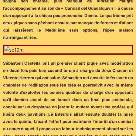
soigna son entame, puis manqua de vibration malgré
l’accompagnement au son de « Caridad del Guadalquivir » à cause
d’un opposant à la chispa peu prononcée. Demie. Le quatrième prit
deux piques sans pêchant ensuite par manque de forces et d’allant
qui laissèrent le Madrilène sans options, l’épée maison
n’arrangeant rien.
Sébastien Castella prit un premier client piqué avec modération
en deux fois puis bon second tercio à charge de José Chacón et
Vicente Herrera qui ont salué. Sébastien mit ensuite le feu avec un
chapelet de rodillazos sous les olés et poursuivit avec la même
volonté d’exploiter les bonnes qualités de charge d’un opposant
qu’il domina avant de se lancer dans un final plus encimista,
conclu par un desplante en jetant la muleta avant une entière qui
libéra deux pavillons. Le Biterrois allait ensuite doubler la mise
avec le quinto, faisant l’effort pour maintenir l’intérêt d’un combat
au cours duquel il proposa un labeur techniquement abouti sur les
deux bords conclu par une nouvelle entière qui ne tarda pas à