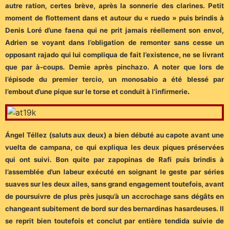
autre ration, certes brève, après la sonnerie des clarines. Petit
moment de flottement dans et autour du « ruedo » puis brindis à
Denis Loré d’une faena qui ne prit jamais réellement son envol,
Adrien se voyant dans l’obligation de remonter sans cesse un
opposant rajado qui lui compliqua de fait l’existence, ne se livrant
que par à-coups. Demie après pinchazo. A noter que lors de
l’épisode du premier tercio, un monosabio a été blessé par
l’embout d’une pique sur le torse et conduit à l’infirmerie
.
Ángel Téllez (saluts aux deux) a bien débuté au capote avant une
vuelta de campana, ce qui expliqua les deux piques préservées
qui ont suivi. Bon quite par zapopinas de Rafi puis brindis à
l’assemblée d’un labeur exécuté en soignant le geste par séries
suaves sur les deux ailes, sans grand engagement toutefois, avant
de poursuivre de plus près jusqu’à un accrochage sans dégâts en
changeant subitement de bord sur des bernardinas hasardeuses. Il
se reprit bien toutefois et conclut par entière tendida suivie de