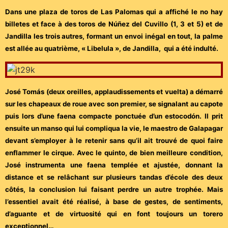
Dans une plaza de toros de Las Palomas qui a affiché le no hay
billetes et face à des toros de Núñez del Cuvillo (1, 3 et 5) et de
Jandilla les trois autres, formant un envoi inégal en tout, la palme
est allée au quatrième, « Libelula », de Jandilla, qui a été indulté.
José Tomás (deux oreilles, applaudissements et vuelta) a démarré
sur les chapeaux de roue avec son premier, se signalant au capote
puis lors d’une faena compacte ponctuée d’un estocodón. Il prit
ensuite un manso qui lui compliqua la vie, le maestro de Galapagar
devant s’employer à le retenir sans qu’il ait trouvé de quoi faire
enflammer le cirque. Avec le quinto, de bien meilleure condition,
José instrumenta une faena templée et ajustée, donnant la
distance et se relâchant sur plusieurs tandas d’école des deux
côtés, la conclusion lui faisant perdre un autre trophée. Mais
l’essentiel avait été réalisé, à base de gestes, de sentiments,
d’aguante et de virtuosité qui en font toujours un torero
exceptionnel…