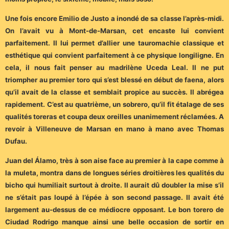
Une fois encore Emilio de Justo a inondé de sa classe l’après-midi.
On l’avait vu à Mont-de-Marsan, cet encaste lui convient
parfaitement. Il lui permet d’allier une tauromachie classique et
esthétique qui convient parfaitement à ce physique longiligne. En
cela, il nous fait penser au madrilène Uceda Leal. Il ne put
triompher au premier toro qui s’est blessé en début de faena, alors
qu’il avait de la classe et semblait propice au succès. Il abrégea
rapidement. C’est au quatrième, un sobrero, qu’il fit étalage de ses
qualités toreras et coupa deux oreilles unanimement réclamées. A
revoir à Villeneuve de Marsan en mano à mano avec Thomas
Dufau.
Juan del Álamo, très à son aise face au premier à la cape comme à
la muleta, montra dans de longues séries droitières les qualités du
bicho qui humiliait surtout à droite. Il aurait dû doubler la mise s’il
ne s’était pas loupé à l’épée à son second passage. Il avait été
largement au-dessus de ce médiocre opposant. Le bon torero de
Ciudad Rodrigo manque ainsi une belle occasion de sortir en