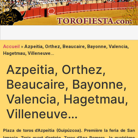
Accueil
»
Azpeitia, Orthez, Beaucaire, Bayonne, Valencia,
Hagetmau, Villeneuve…
Azpeitia, Orthez,
Beaucaire, Bayonne,
Valencia, Hagetmau,
Villeneuve…
Plaza de toros d’Azpeitia (Guipúzcoa). Première la feria de San
Ignacio. Trois quart d’entrée. Toros d’Ana Romero., le quatrième