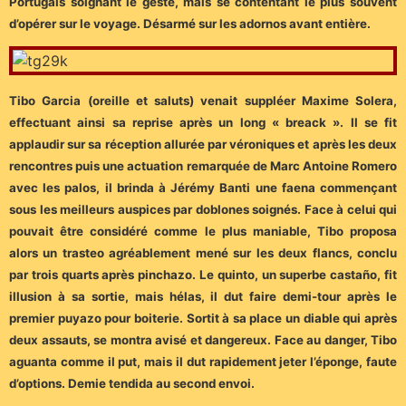
Portugais soignant le geste, mais se contentant le plus souvent
d’opérer sur le voyage. Désarmé sur les adornos avant entière.
Tibo Garcia (oreille et saluts) venait suppléer Maxime Solera,
effectuant ainsi sa reprise après un long « breack ». Il se fit
applaudir sur sa réception allurée par véroniques et après les deux
rencontres puis une actuation remarquée de Marc Antoine Romero
avec les palos, il brinda à Jérémy Banti une faena commençant
sous les meilleurs auspices par doblones soignés. Face à celui qui
pouvait être considéré comme le plus maniable, Tibo proposa
alors un trasteo agréablement mené sur les deux flancs, conclu
par trois quarts après pinchazo. Le quinto, un superbe castaño, fit
illusion à sa sortie, mais hélas, il dut faire demi-tour après le
premier puyazo pour boiterie. Sortit à sa place un diable qui après
deux assauts, se montra avisé et dangereux. Face au danger, Tibo
aguanta comme il put, mais il dut rapidement jeter l’éponge, faute
d’options. Demie tendida au second envoi.