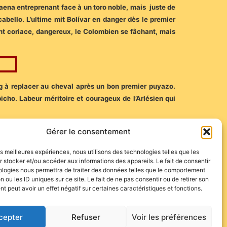
aena entreprenant face à un toro noble, mais juste de
cabello. L’ultime mit Bolívar en danger dès le premier
nt coriace, dangereux, le Colombien se fâchant, mais
ng à replacer au cheval après un bon premier puyazo.
icho. Labeur méritoire et courageux de l’Arlésien qui
Gérer le consentement
ussir le desquite au cours d’un long trasteo irrégulier,
les meilleures expériences, nous utilisons des technologies telles que les
 stocker et/ou accéder aux informations des appareils. Le fait de consentir
ologies nous permettra de traiter des données telles que le comportement
n ou les ID uniques sur ce site. Le fait de ne pas consentir ou de retirer son
 peut avoir un effet négatif sur certaines caractéristiques et fonctions.
cepter
Refuser
Voir les préférences