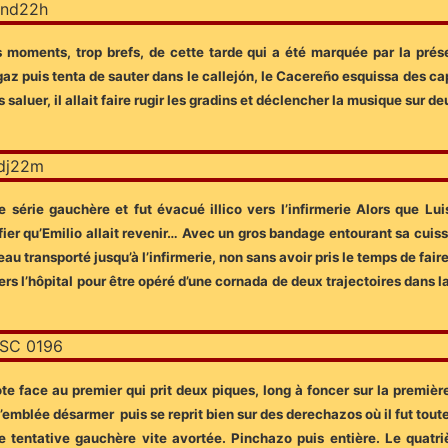
urs moments, trop brefs, de cette tarde qui a été marquée par la pré
 gaz puis tenta de sauter dans le callejón, le Cacereño esquissa des c
s saluer, il allait faire rugir les gradins et déclencher la musique sur
e série gauchère et fut évacué illico vers l’infirmerie Alors que Lui
fier qu’Emilio allait revenir… Avec un gros bandage entourant sa cuisse
 transporté jusqu’à l’infirmerie, non sans avoir pris le temps de faire 
ers l’hôpital pour être opéré d’une cornada de deux trajectoires dans 
te face au premier qui prit deux piques, long à foncer sur la première
 d’emblée désarmer puis se reprit bien sur des derechazos où il fut tout
e tentative gauchère vite avortée. Pinchazo puis entière. Le quatriè