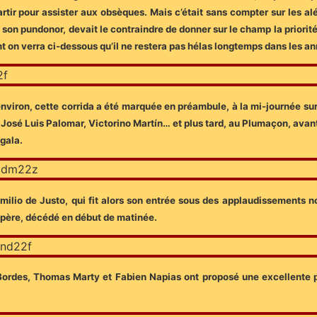
artir pour assister aux obsèques.
Mais c’était sans compter sur les al
son pundonor, devait le contraindre de donner sur le champ la priorité au
t on verra ci-dessous qu’il ne restera pas hélas longtemps dans les an
nviron, cette corrida a été marquée en préambule, à la mi-journée su
, José Luis Palomar, Victorino Martín… et plus tard, au Plumaçon, av
 gala.
Emilio de Justo, qui fit alors son entrée sous des applaudissements no
n père, décédé en début de matinée.
e Bordes, Thomas Marty et Fabien Napias ont proposé une excellente p