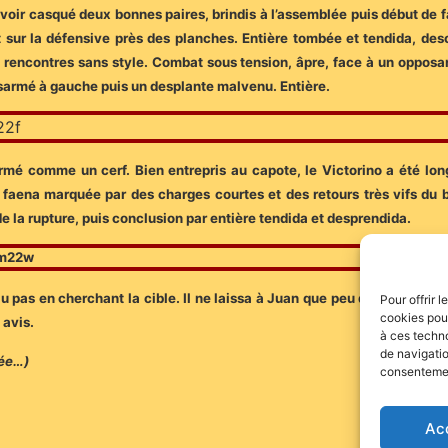
voir casqué deux bonnes paires, brindis à l’assemblée puis début de f
t sur la défensive près des planches. Entière tombée et tendida, des
x rencontres sans style. Combat sous tension, âpre, face à un opposa
ésarmé à gauche puis un desplante malvenu. Entière.
armé comme un cerf. Bien entrepris au capote, le Victorino a été lo
 faena marquée par des charges courtes et des retours très vifs du b
e de la rupture, puis conclusion par entière tendida et desprendida.
 pas en cherchant la cible. Il ne laissa à Juan que peu d’options de ré
Pour offrir 
cookies pour
 avis.
à ces techn
de navigatio
rée…)
consentement
Ac