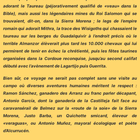
adorant le Taureau (péjorativement qualifié de «veau» dans la
Bible), mais aussi les légendaires mines du Roi Salomon qui se
trouvaient, dit-on, dans la Sierra Morena ; le legs de l’empire
romain qui adorait Mithra, la trace des Wisigoths qui chassaient le
taureau sur les berges du Guadalquivir à l’endroit précis où le
terrible Almanzor élèverait plus tard les 10.000 chevaux qui lui
permirent de tenir en échec la chrétienté, puis les fêtes taurines
organisées dans la Cordoue reconquise, jusqu’au second califat
débuté avec l’avènement de Lagartijo puis Guerrita.
Bien sûr, ce voyage ne serait pas complet sans une visite au
campo où diverses aventures humaines méritent le respect :
Ramon Sánchez, ganadero des Arranz au franc parler décapant,
Antonio García, dont la ganadería de la Castilleja fait face au
caravansérail de Belmez sur la «route de la soie» de la Sierra
Morena, Justo Barba, un Quichotte smicard, éleveur de
«veraguas», ou Antonio Muñoz, mayoral écologique et poète
d’Alcurrucén.