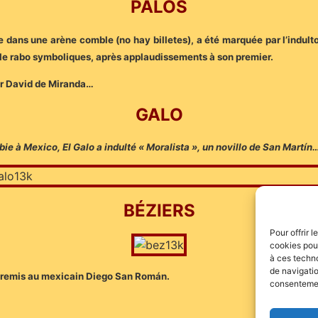
PALOS
ée dans une arène comble (no hay billetes), a été marquée par l’indu
et le rabo symboliques, après applaudissements à son premier.
our David de Miranda…
GALO
bie à Mexico, El Galo a indulté « Moralista », un novillo de San Martí
BÉZIERS
Pour offrir 
cookies pour
à ces techn
de navigatio
té remis au mexicain Diego San Román.
consentement