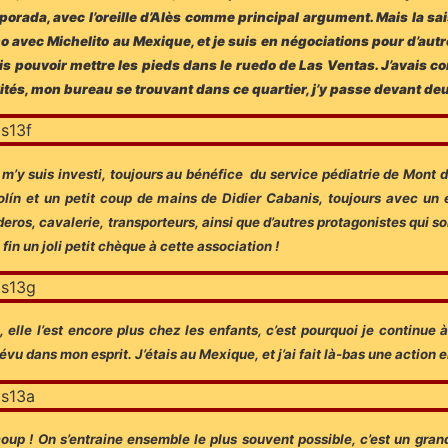
rada, avec l’oreille d’Alès comme principal argument. Mais la sais
no avec Michelito au Mexique, et je suis en négociations pour d’aut
erais pouvoir mettre les pieds dans le ruedo de Las Ventas. J’avais
ités, mon bureau se trouvant dans ce quartier, j’y passe devant deux
’y suis investi, toujours au bénéfice du service pédiatrie de Mont d
iolín et un petit coup de mains de Didier Cabanis, toujours avec un e
ros, cavalerie, transporteurs, ainsi que d’autres protagonistes qui so
fin un joli petit chèque à cette association !
 elle l’est encore plus chez les enfants, c’est pourquoi je continue 
révu dans mon esprit. J’étais au Mexique, et j’ai fait là-bas une action 
coup ! On s’entraine ensemble le plus souvent possible, c’est un grand