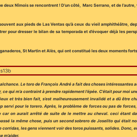
e deux Nîmois se rencontrent ! D’un côté, Marc Serrano, et de l’autre, v
lus souvent aux pieds de Las Ventas qu’à ceux du vieil amphithéâtre, dep
ntrer pour dresser le bilan de sa temporada et d’évoquer déjà les per
ganaderos, St Martin et Alès, qui ont constitué les deux moments forts
alchance. Le toro de François André a fait des choses intéressantes au 
 ce qui m’a contraint à prendre rapidement l’épée. C’était pour moi une 
rieux et très bien fait, s’est malheureusement invalidé et a dû être cha
p servi pour le torero. Après, le problème de forces ou pas de forces, c
e car on aurait arrêté de suite de le mettre au cheval. ceci étant 
t passé la même chose, puis un second sobrero de Joselito qui était nob
 corridas, les gens viennent voir des toros puissants, solides. Donc, en
se m’aider.