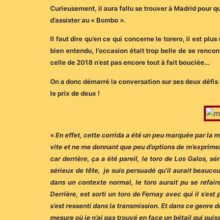
Curieusement, il aura fallu se trouver à Madrid pour qu
d’assister au « Bombo ».
Il faut dire qu’en ce qui concerne le torero, il est p
bien entendu, l’occasion était trop belle de se renco
celle de 2018 n’est pas encore tout à fait bouclée…
On a donc démarré la conversation sur ses deux défis 
le prix de deux !
«
En effet, cette corrida a été un peu marquée par la m
vite et ne me donnant que peu d’options de m’exprimer,
car derrière, ça a été pareil, le toro de Los Galos, sé
sérieux de tête, je suis persuadé qu’il aurait beaucou
dans un contexte normal, le toro aurait pu se refair
Derrière, est sorti un toro de Fernay avec qui il s’es
s’est ressenti dans la transmission. Et dans ce genre de
mesure où je n’ai pas trouvé en face un bétail qui puis