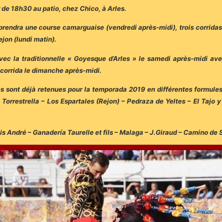
r de 18h30 au patio, chez Chico, à Arles.
mprendra une course camarguaise (vendredi après-midi), trois corridas
ejon (lundi matin).
vec la traditionnelle « Goyesque d’Arles » le samedi après-midi av
e corrida le dimanche après-midi.
es sont déjà retenues pour la temporada 2019 en différentes formule
 Torrestrella – Los Espartales (Rejon) – Pedraza de Yeltes – El Tajo
ois André – Ganadería Taurelle et fils – Malaga – J.Giraud – Camino de 