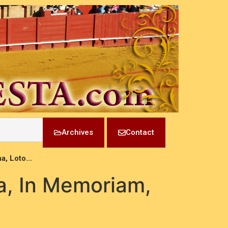
Archives
Contact
na, Loto…
ya, In Memoriam,