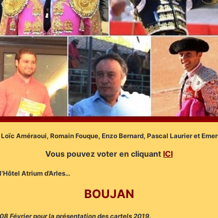
 Loïc Améraoui, Romain Fouque, Enzo Bernard, Pascal Laurier et Emer
Vous pouvez voter en cliquant
ICI
 l’Hôtel Atrium d’Arles…
BOUJAN
08 Février pour la présentation des cartels 2019.