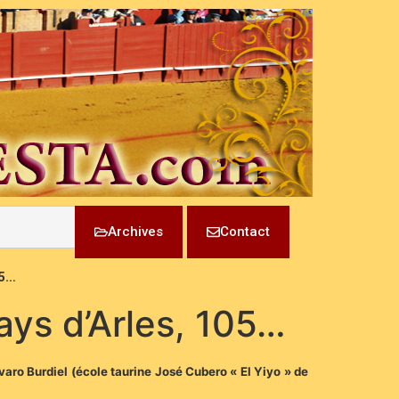
Archives
Contact
05…
ays d’Arles, 105…
varo Burdiel (école taurine José Cubero « El Yiyo » de