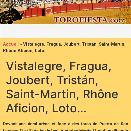
Accueil
»
Vistalegre, Fragua, Joubert, Tristán, Saint-Martin,
Rhône Aficion, Loto…
Vistalegre, Fragua,
Joubert, Tristán,
Saint-Martin, Rhône
Aficion, Loto…
Devant une demi-arène et face à des toros de Puerto de San
Lorenzo (1 et 2) de jeu inégal, Victorino Martín (3 et 4) meilleur le