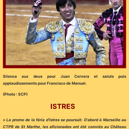
Silence aux deux pour Juan Cervera et saluts puis
applaudissements pour Francisco de Manuel.
(Photo : SCP)
ISTRES
«
La promo de la féria d’Istres se poursuit. D’abord à Marseille au
CTPR de St Marthe, les aficionados ont été conviés au Château