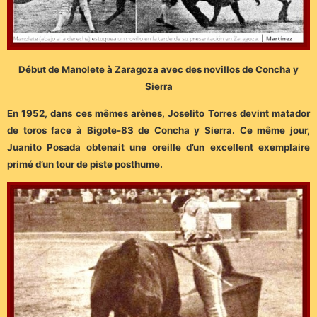
Début de Manolete à Zaragoza avec des novillos de Concha y
Sierra
En 1952, dans ces mêmes arènes, Joselito Torres devint matador
de toros face à Bigote-83 de Concha y Sierra. Ce même jour,
Juanito Posada obtenait une oreille d’un excellent exemplaire
primé d’un tour de piste posthume.