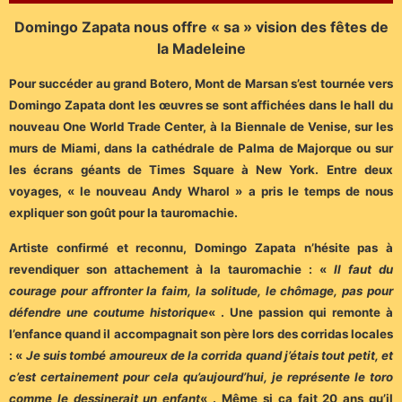
Domingo Zapata nous offre « sa » vision des fêtes de
la Madeleine
Pour succéder au grand Botero, Mont de Marsan s’est tournée vers
Domingo Zapata dont les œuvres se sont affichées dans le hall du
nouveau One World Trade Center, à la Biennale de Venise, sur les
murs de Miami, dans la cathédrale de Palma de Majorque ou sur
les écrans géants de Times Square à New York. Entre deux
voyages, « le nouveau Andy Wharol » a pris le temps de nous
expliquer son goût pour la tauromachie.
Artiste confirmé et reconnu, Domingo Zapata n’hésite pas à
revendiquer son attachement à la tauromachie : «
Il faut du
courage pour affronter la faim, la solitude, le chômage, pas pour
défendre une coutume historique
« . Une passion qui remonte à
l’enfance quand il accompagnait son père lors des corridas locales
: «
Je suis tombé amoureux de la corrida quand j’étais tout petit, et
c’est certainement pour cela qu’aujourd’hui, je représente le toro
comme le dessinerait un enfant
« . Même si ça fait 20 ans qu’il