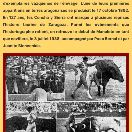
d’exemplaires vazqueños de l’élevage. L’une de leurs premières
apparitions en terres aragonaises se produisit le 17 octobre 1892.
En 127 ans, les Concha y Sierra ont marqué à plusieurs reprises
l’histoire taurine de Zaragoza. Parmi les évènements que
l’historiographie retient, on retrouve le début de Manolete en tant
que novillero, le 3 juillet 1938, accompagné par Paco Bernal et par
Juanito Bienvenida.