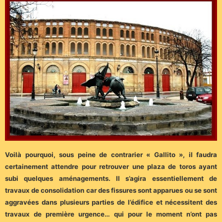
Voilà pourquoi, sous peine de contrarier « Gallito », il faudra
certainement attendre pour retrouver une plaza de toros ayant
subi quelques aménagements. Il s’agira essentiellement de
travaux de consolidation car des fissures sont apparues ou se sont
aggravées dans plusieurs parties de l’édifice et nécessitent des
travaux de première urgence… qui pour le moment n’ont pas