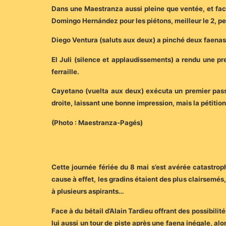
Dans une Maestranza aussi pleine que ventée, et face
Domingo Hernández pour les piétons, meilleur le 2, p
Diego Ventura (saluts aux deux) a pinché deux faenas
El Juli (silence et applaudissements) a rendu une pr
ferraille.
Cayetano (vuelta aux deux) exécuta un premier pass
droite, laissant une bonne impression, mais la pétitio
(Photo : Maestranza-Pagés)
Cette journée fériée du 8 mai s’est avérée catastroph
cause à effet, les gradins étaient des plus clairsemés
à plusieurs aspirants…
Face à du bétail d’Alain Tardieu offrant des possibilit
lui aussi un tour de piste après une faena inégale, al