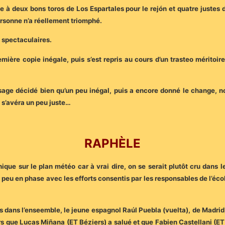
 à deux bons toros de Los Espartales pour le rejón et quatre justes d
ersonne n’a réellement triomphé.
 spectaculaires.
emière copie inégale, puis s’est repris au cours d’un trasteo méritoi
age décidé bien qu’un peu inégal, puis a encore donné le change, no
n s’avéra un peu juste…
RAPHÈLE
ique sur le plan météo car à vrai dire, on se serait plutôt cru dans
, peu en phase avec les efforts consentis par les responsables de l’éc
és dans l’enseemble, le jeune espagnol Raúl Puebla (vuelta), de Madrid,
ors que Lucas Miñana (ET Béziers) a salué et que Fabien Castellani (ET 