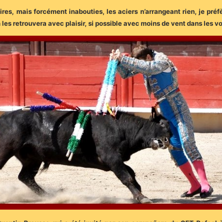
res, mais forcément inabouties, les aciers n’arrangeant rien, je préfè
s retrouvera avec plaisir, si possible avec moins de vent dans les v