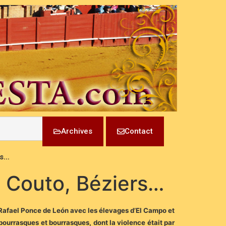
Archives
Contact
rs…
o, Couto, Béziers…
 Rafael Ponce de León avec les élevages d’El Campo et
 bourrasques et bourrasques, dont la violence était par