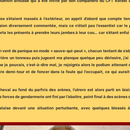
uentin Brousse qui a été invité par son compañero du CFT Rafael à 
s s’étaient massés à l’extérieur, on apprit d’abord que compte tenu
n diversement commentée, mais ce n’était pas l’essentiel car le pir
orta les présents à prendre leurs jambes à leur cou… car s’étant enf
un vent de panique en mode « sauve-qui-peut », chacun tentant de s’a
rrière un tonneau puis jugeant ma planque quelque peu dérisoire, j’
je pouvais, c’est-à-dire mal, je rejoignis alors le podium attenant q
faire demi-tour et de foncer dans la foule qui l’occupait, ce qui a
eval au fond du parfvis des arènes, l’utrero est alors parti en biai
forces de gendarmerie ont fini par l’abattre, point final à des scènes qu
laise devant une situation perturbante, avec quelques blessés 