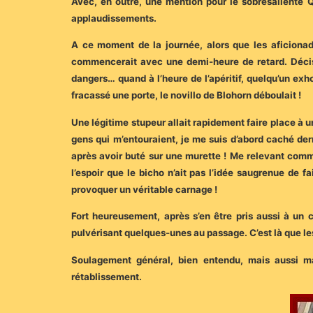
Avec, en outre, une mention pour le sobresaliente Q
applaudissements.
A ce moment de la journée, alors que les aficionado
commencerait avec une demi-heure de retard. Décisio
dangers… quand à l’heure de l’apéritif, quelqu’un exh
fracassé une porte, le novillo de Blohorn déboulait !
Une légitime stupeur allait rapidement faire place à 
gens qui m’entouraient, je me suis d’abord caché de
après avoir buté sur une murette ! Me relevant comme 
l’espoir que le bicho n’ait pas l’idée saugrenue de 
provoquer un véritable carnage !
Fort heureusement, après s’en être pris aussi à un ch
pulvérisant quelques-unes au passage. C’est là que les 
Soulagement général, bien entendu, mais aussi ma
rétablissement.