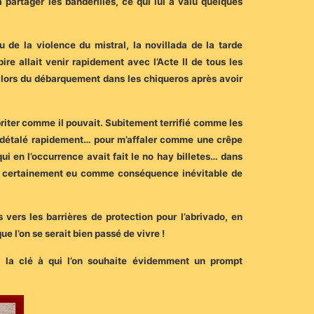
partager les banderilles, ce qui lui a valu quelques
 de la violence du mistral, la novillada de la tarde
e allait venir rapidement avec l’Acte II de tous les
ui lors du débarquement dans les chiqueros après avoir
briter comme il pouvait. Subitement terrifié comme les
ai détalé rapidement… pour m’affaler comme une crêpe
ui en l’occurrence avait fait le no hay billetes… dans
urait certainement eu comme conséquence inévitable de
s vers les barrières de protection pour l’abrivado, en
e l’on se serait bien passé de vivre !
à la clé à qui l’on souhaite évidemment un prompt