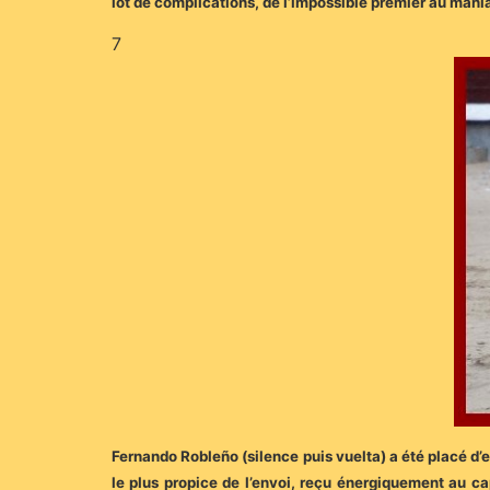
lot de complications, de l’impossible premier au man
7
Fernando Robleño (silence puis vuelta) a été placé d’
le plus propice de l’envoi, reçu énergiquement au c