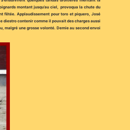
 S’ensuivirent quelques tandas droitières méritant la
 poignards montant jusqu’au ciel, provoqua la chute du
nt fêtée. Applaudissement pour toro et piquero, José
 le diestro contenir comme il pouvait des charges aussi
enu, malgré une grosse volonté. Demie au second envoi