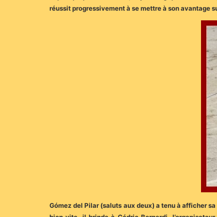
réussit progressivement à se mettre à son avantage sur
Gómez del Pilar (saluts aux deux) a tenu à afficher sa