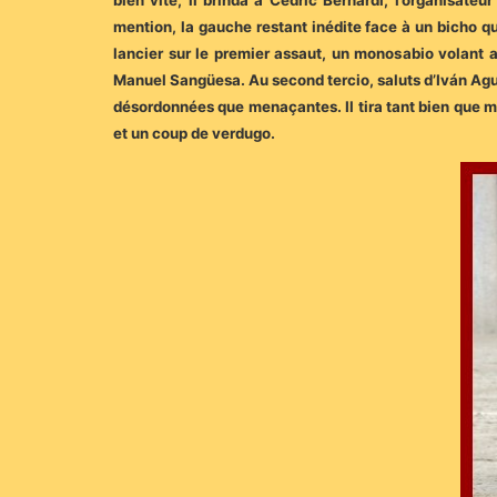
bien vite, il brinda à Cédric Bernardi, l’organisate
mention, la gauche restant inédite face à un bicho qu
lancier sur le premier assaut, un monosabio volant 
Manuel Sangüesa. Au second tercio, saluts d’Iván Aguil
désordonnées que menaçantes. Il tira tant bien que m
et un coup de verdugo.