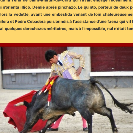
ur de la Feria de Saint-Martin-de-Crau qui l’avait engagé récemment.
i s’orienta illico. Demie après pinchazo. Le quinto, porteur de deux
alors la vedette, avant une embestida venant de loin chaleureuseme
era et Pedro Cebadera puis brindis à l’assistance d’une faena qui vit
al quelques derechazos méritoires, mais à l’impossible, nul n’était t