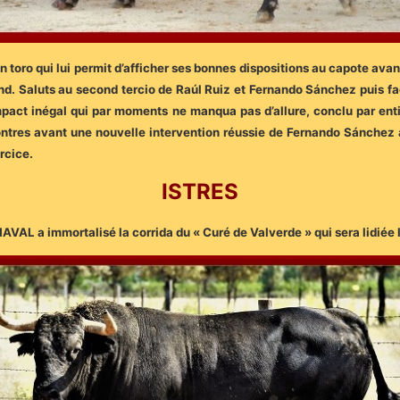
n toro qui lui permit d’afficher ses bonnes dispositions au capote ava
nd. Saluts au second tercio de Raúl Ruiz et Fernando Sánchez puis fa
impact inégal qui par moments ne manqua pas d’allure, conclu par ent
ontres avant une nouvelle intervention réussie de Fernando Sánchez 
rcice.
ISTRES
 NAVAL a immortalisé la corrida du « Curé de Valverde » qui sera lidiée