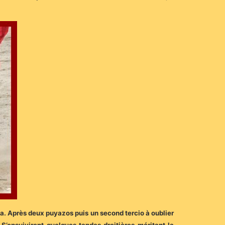
ola. Après deux puyazos puis un second tercio à oublier