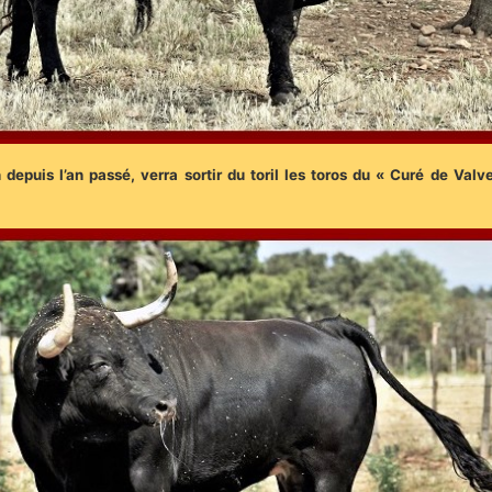
 depuis l’an passé, verra sortir du toril les toros du « Curé de Val