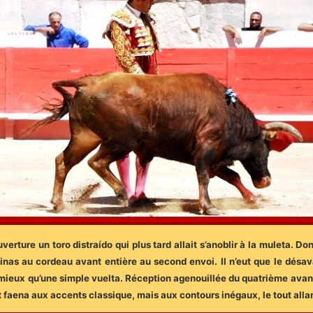
verture un toro distraído qui plus tard allait s’anoblir à la muleta. Do
nas au cordeau avant entière au second envoi. Il n’eut que le désava
é mieux qu’une simple vuelta. Réception agenouillée du quatrième ava
 faena aux accents classique, mais aux contours inégaux, le tout alla