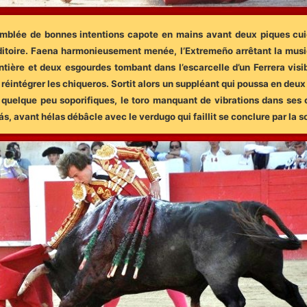
d’emblée de bonnes intentions capote en mains avant deux piques cu
auditoire. Faena harmonieusement menée, l’Extremeño arrêtant la mus
 Entière et deux esgourdes tombant dans l’escarcelle d’un Ferrera vi
ant réintégrer les chiqueros. Sortit alors un suppléant qui poussa en d
quelque peu soporifiques, le toro manquant de vibrations dans ses c
más, avant hélas débâcle avec le verdugo qui faillit se conclure par la 