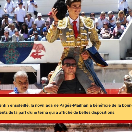
fin ensoleillé, la novillada de Pagés-Mailhan a bénéficié de la bonne 
ts de la part d’une terna qui a affiché de belles dispositions.