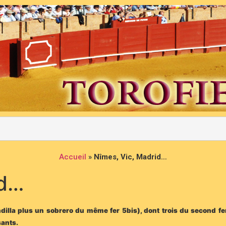
Accueil
»
Nîmes, Vic, Madrid…
id…
andilla plus un sobrero du même fer 5bis), dont trois du second 
sants.