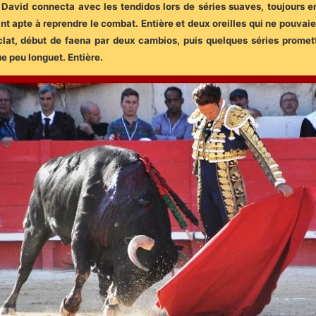
. David connecta avec les tendidos lors de séries suaves, toujours en
ant apte à reprendre le combat. Entière et deux oreilles qui ne pouv
at, début de faena par deux cambios, puis quelques séries promet
ue peu longuet. Entière.