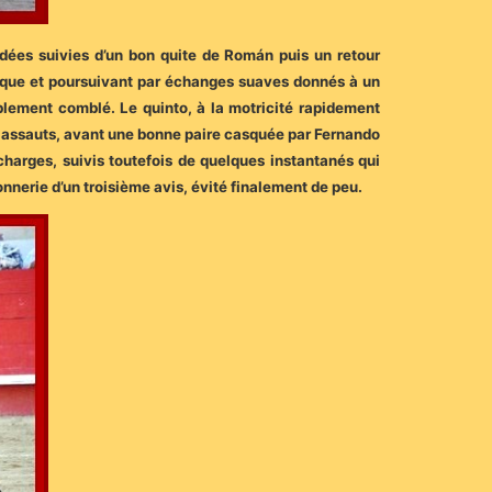
idées suivies d’un bon quite de Román puis un retour
ique et poursuivant par échanges suaves donnés à un
siblement comblé. Le quinto, à la motricité rapidement
eux assauts, avant une bonne paire casquée par Fernando
harges, suivis toutefois de quelques instantanés qui
sonnerie d’un troisième avis, évité finalement de peu.