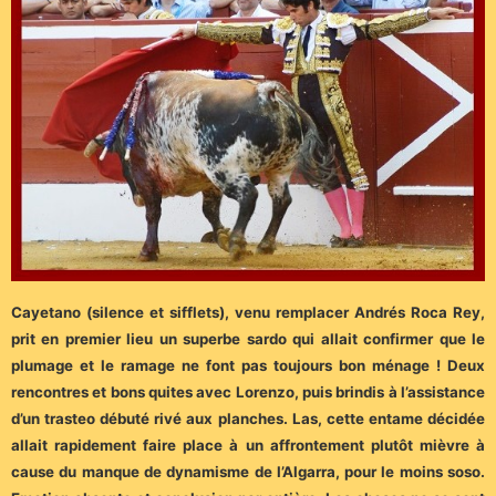
Cayetano (silence et sifflets), venu remplacer Andrés Roca Rey,
prit en premier lieu un superbe sardo qui allait confirmer que le
plumage et le ramage ne font pas toujours bon ménage ! Deux
rencontres et bons quites avec Lorenzo, puis brindis à l’assistance
d’un trasteo débuté rivé aux planches. Las, cette entame décidée
allait rapidement faire place à un affrontement plutôt mièvre à
cause du manque de dynamisme de l’Algarra, pour le moins soso.