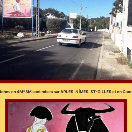
fiches en 4M*3M sont mises sur ARLES, NÎMES, ST-GILLES et en Ca