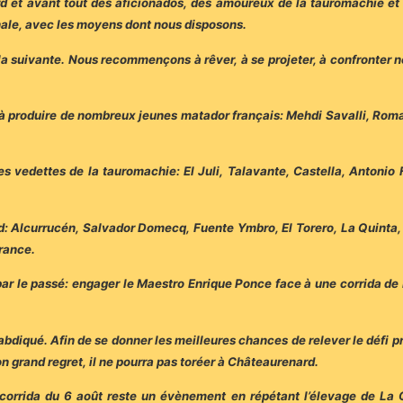
d et avant tout des aficionados, des amoureux de la tauromachie et 
nale, avec les moyens dont nous disposons.
la suivante. Nous recommençons à rêver, à se projeter, à confronter no
à produire de nombreux jeunes matador français: Mehdi Savalli, Ro
 vedettes de la tauromachie: El Juli, Talavante, Castella, Antonio F
d: Alcurrucén, Salvador Domecq, Fuente Ymbro, El Torero, La Quinta
France.
par le passé: engager le Maestro Enrique Ponce face à une corrida de 
abdiqué. Afin de se donner les meilleures chances de relever le défi 
son grand regret, il ne pourra pas toréer à Châteaurenard.
corrida du 6 août reste un évènement en répétant l’élevage de La Qu