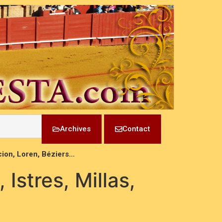
Archives
Contact
icion, Loren, Béziers…
Istres, Millas,