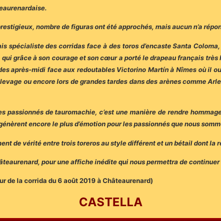
teaurenardaise.
restigieux, nombre de figuras ont été approchés, mais aucun n’a répo
ais spécialiste des corridas face à des toros d’encaste Santa Coloma
 qui grâce à son courage et son cœur a porté le drapeau français très
s après-midi face aux redoutables Victorino Martín à Nîmes où il ou
 élevage ou encore lors de grandes tardes dans des arènes comme Arle
es passionnés de tauromachie, c’est une manière de rendre hommage 
i génèrent encore le plus d’émotion pour les passionnés que nous somm
 de vérité entre trois toreros au style différent et un bétail dont la ré
teaurenard, pour une affiche inédite qui nous permettra de continuer 
ur de la corrida du 6 août 2019 à Châteaurenard)
C
ASTELLA