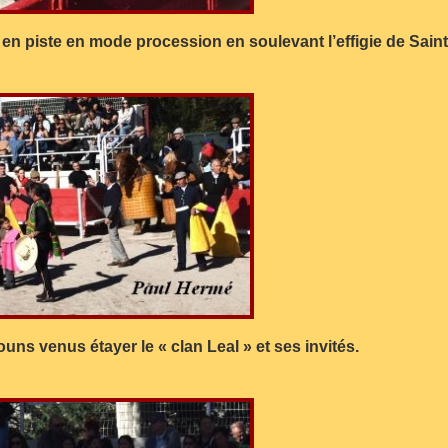
s en piste en mode procession en soulevant l’effigie de Saint
ns venus étayer le « clan Leal » et ses invités.