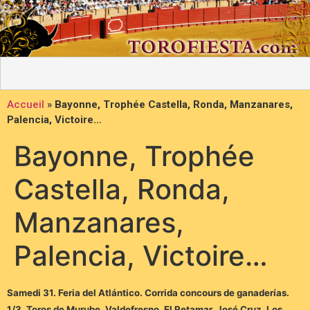
Accueil
»
Bayonne, Trophée Castella, Ronda, Manzanares,
Palencia, Victoire…
Bayonne, Trophée
Castella, Ronda,
Manzanares,
Palencia, Victoire…
Samedi 31. Feria del Atlántico. Corrida concours de ganaderías.
1/3. Toros de Murube, Valdefresno, El Retamar, José Cruz, Los