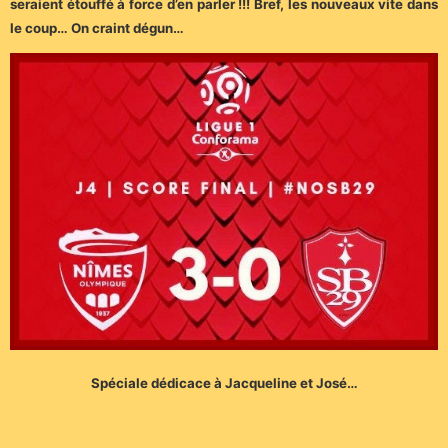
seraient étouffé à force d’en parler !!! Bref, les nouveaux vite dans
le coup… On craint dégun…
Spéciale dédicace à Jacqueline et José…