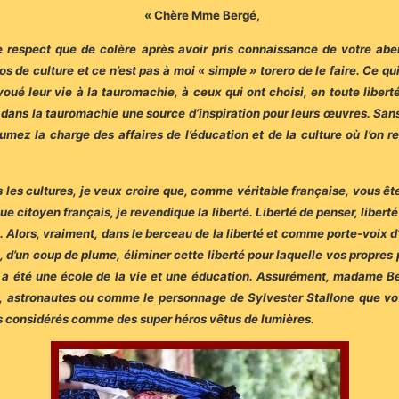
« Chère Mme Bergé,
respect que de colère après avoir pris connaissance de votre aberra
 de culture et ce n’est pas à moi « simple » torero de le faire. Ce qu
ué leur vie à la tauromachie, à ceux qui ont choisi, en toute liberté
vé dans la tauromachie une source d’inspiration pour leurs œuvres. San
ez la charge des affaires de l’éducation et de la culture où l’on re
les cultures, je veux croire que, comme véritable française, vous êt
e citoyen français, je revendique la liberté. Liberté de penser, liberté 
s. Alors, vraiment, dans le berceau de la liberté et comme porte-voix d
 d’un coup de plume, éliminer cette liberté pour laquelle vos propres 
 a été une école de la vie et une éducation. Assurément, madame Ber
rs, astronautes ou comme le personnage de Sylvester Stallone que vo
ros considérés comme des super héros vêtus de lumières.