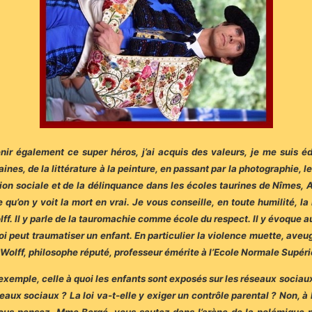
 également ce super héros, j’ai acquis des valeurs, je me suis éduq
es, de la littérature à la peinture, en passant par la photographie, l
n sociale et de la délinquance dans les écoles taurines de Nîmes, Ar
 qu’on y voit la mort en vrai. Je vous conseille, en toute humilité, 
ff. Il y parle de la tauromachie comme école du respect. Il y évoque au
oi peut traumatiser un enfant. En particulier la violence muette, aveug
r Wolff, philosophe réputé, professeur émérite à l’Ecole Normale Supéri
 exemple, celle à quoi les enfants sont exposés sur les réseaux socia
eaux sociaux ? La loi va-t-elle y exiger un contrôle parental ? Non, 