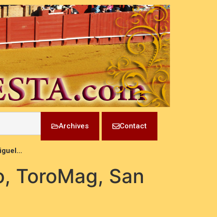
Archives
Contact
Miguel…
ino, ToroMag, San