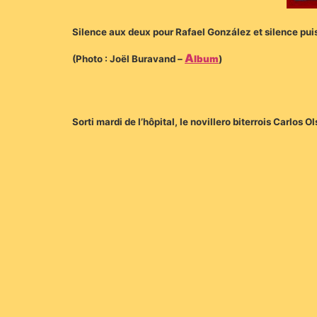
Silence aux deux pour Rafael González et silence puis
A
(Photo : Joël Buravand –
lbum
)
Sorti mardi de l’hôpital, le novillero biterrois Carlo