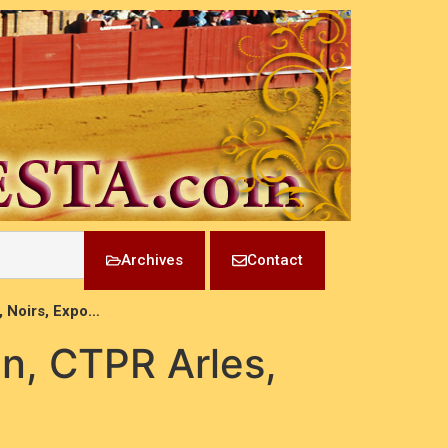
Archives
Contact
e, Noirs, Expo…
tán, CTPR Arles,