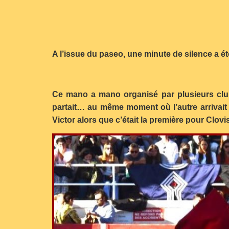
A l’issue du paseo, une minute de silence a é
Ce mano a mano organisé par plusieurs club
partait… au même moment où l’autre arrivait 
Victor alors que c’était la première pour Clovis