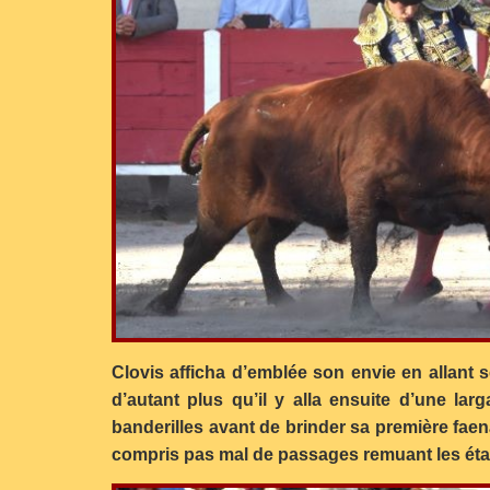
Clovis afficha d’emblée son envie en allant s
d’autant plus qu’il y alla ensuite d’une lar
banderilles avant de brinder sa première fae
compris pas mal de passages remuant les éta