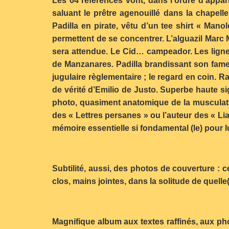
Les 64 références vont, dans l’ordre d’appar
saluant le prêtre agenouillé dans la chapell
Padilla en pirate, vêtu d’un tee shirt « Mano
permettent de se concentrer. L’alguazil Marc
sera attendue. Le Cid… campeador. Les lign
de Manzanares. Padilla brandissant son fameux
jugulaire règlementaire ; le regard en coin. 
de vérité d’Emilio de Justo. Superbe haute si
photo, quasiment anatomique de la musculat
des « Lettres persanes » ou l’auteur des « Li
mémoire essentielle si fondamental (le) pour l
Subtilité, aussi, des photos de couverture : c
clos, mains jointes, dans la solitude de quelle(
Magnifique album aux textes raffinés, aux pho