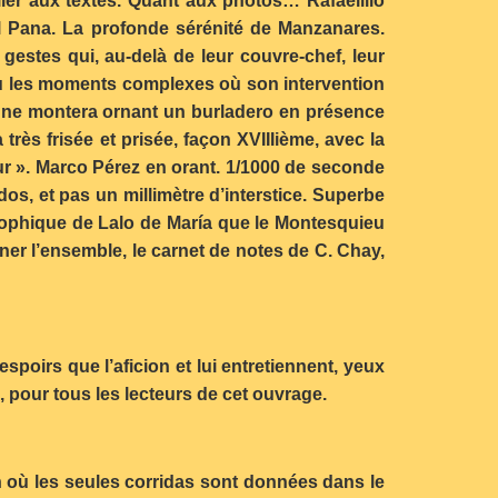
ller aux textes. Quant aux photos… Rafaelillo
del Pana. La profonde sérénité de Manzanares.
 gestes qui, au-delà de leur couvre-chef, leur
 ou les moments complexes où son intervention
une montera ornant un burladero en présence
rès frisée et prisée, façon XVIIIième, avec la
eur ». Marco Pérez en orant. 1/1000 de seconde
os, et pas un millimètre d’interstice. Superbe
ophique de Lalo de María que le Montesquieu
ner l’ensemble, le carnet de notes de C. Chay,
spoirs que l’aficion et lui entretiennent, yeux
s, pour tous les lecteurs de cet ouvrage.
on où les seules corridas sont données dans le