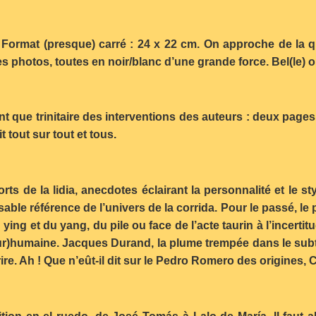
 Format (presque) carré : 24 x 22 cm. On approche de la qu
s photos, toutes en noir/blanc d’une grande force. Bel(le) 
ant que trinitaire des interventions des auteurs : deux page
t tout sur tout et tous.
ts de la lidia, anecdotes éclairant la personnalité et le 
sable référence de l’univers de la corrida. Pour le passé, le
ing et du yang, du pile ou face de l’acte taurin à l’incertit
r)humaine. Jacques Durand, la plume trempée dans le subtil,
rire. Ah ! Que n’eût-il dit sur le Pedro Romero des origines, 