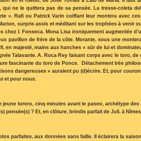
ition en el ruedo, de José Tomás à Lalo de María. Il faut a
e, qui ne le quittera pas de sa pensée. La tresse-coleta 
lete ». Rafi ou Patrick Varin coiffant leur montera avec ces
 Marion, surpris assis et méditant sur les trophées à venir
es chez I. Fonseca. Mona Lisa ironiquement augmentée d’
 pavillon de frère de la côte. Morante, sous une montera t
Rafi, en majesté, mains aux hanches « sûr de lui et dominat
gnée Talavante. A. Roca Rey faisant corps avec le toro, de d
ure fascinante du toro de Ponce. Détachement très philos
aisons dangereuses » auraient pu (d)écrire. Et, pour couron
ui et pour nous.
e jeune torero, cinq minutes avant le paseo, archétype des e
s) pensée(s) ? Et, en clôture, brindis parfait de Juli, à Nîme
tos parfaites, aux données sans faille. Il éclairera la sais