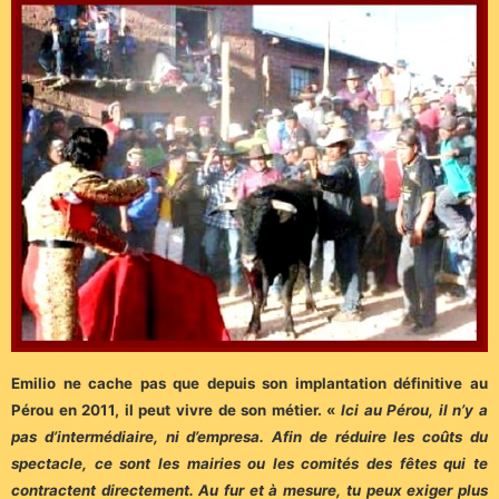
Emilio ne cache pas que depuis son implantation définitive au
Pérou en 2011, il peut vivre de son métier. «
Ici au Pérou, il n’y a
pas d’intermédiaire, ni d’empresa. Afin de réduire les coûts du
spectacle, ce sont les mairies ou les comités des fêtes qui te
contractent directement. Au fur et à mesure, tu peux exiger plus