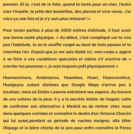
premier. Et la, c’est de la folie, quand tu torée pour un clan, l’autre
clan t’insulte, te jette des bouteilles, des pierres et vice versa. J’ai
vécu ça une fois et je n’y suis plus retourné !
»
Pour toréer parfois à plus de 3000 mètres d’altitude, il faut avoir
une bonne santé physique. «
Au début, c’est compliqué car tu n’as
pas l’habitude, tu as le souffle coupé au bout de trois passes et tu
cherches l’air. Depuis que je me suis établi ici, mon corps a appris
à se faire à ces conditions spéciales et même s’il m’arrive de «
cracher les poumons », je suis toujours prêt physiquement.»
Huamanchuco, Andamarca, Huambos, Huari, Huancavelica,
Hualgayoc autant d’arènes que Google Maps n’arrive pas à
localiser, mais où Emilio Laserna entretient ses espoirs. Au travers
de ces vallées de la peur, il y a la secrète Vallée de l’espoir, celle
de confirmer son alternative à Madrid ou de rentrer chez nous
dans quelques corridas et connaître le destin d’un Octavio Chacón
qui lui aussi,pendant sa période de vaches maigres, alla tâter
l’Alpaga et la bière chicha de la jara pour enfin connaître le Pérou