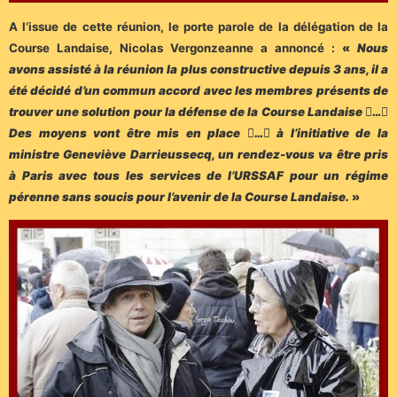
A l’issue de cette réunion, le porte parole de la délégation de la
Course Landaise, Nicolas Vergonzeanne a annoncé :
«
Nous
avons assisté à la réunion la plus constructive depuis 3 ans, il a
été décidé d’un commun accord avec les membres présents de
trouver une solution pour la défense de la Course Landaise …
Des moyens vont être mis en place … à l’initiative de la
ministre Geneviève Darrieussecq, un rendez-vous va être pris
à Paris avec tous les services de l’URSSAF pour un régime
pérenne sans soucis pour l’avenir de la Course Landaise.
»