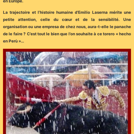
en Europe.
La trajectoire et l’histoire humaine d’Emilio Laserna mérite une
petite attention, celle du cœur et de la sensibilité. Une
organisation ou une empresa de chez nous, aura-t-elle le panache
de le faire ? C’est tout le bien que l’on souhaite à ce torero « hecho
en Perù »…