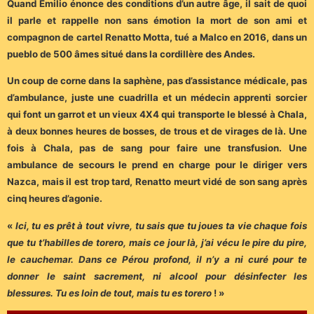
Quand Emilio énonce des conditions d’un autre âge, il sait de quoi
il parle et rappelle non sans émotion la mort de son ami et
compagnon de cartel Renatto Motta, tué a Malco en 2016, dans un
pueblo de 500 âmes situé dans la cordillère des Andes.
Un coup de corne dans la saphène, pas d’assistance médicale, pas
d’ambulance, juste une cuadrilla et un médecin apprenti sorcier
qui font un garrot et un vieux 4X4 qui transporte le blessé à Chala,
à deux bonnes heures de bosses, de trous et de virages de là. Une
fois à Chala, pas de sang pour faire une transfusion. Une
ambulance de secours le prend en charge pour le diriger vers
Nazca, mais il est trop tard, Renatto meurt vidé de son sang après
cinq heures d’agonie.
«
Ici, tu es prêt à tout vivre, tu sais que tu joues ta vie chaque fois
que tu t’habilles de torero, mais ce jour là, j’ai vécu le pire du pire,
le cauchemar. Dans ce Pérou profond, il n’y a ni curé pour te
donner le saint sacrement, ni alcool pour désinfecter les
blessures. Tu es loin de tout, mais tu es torero
! »