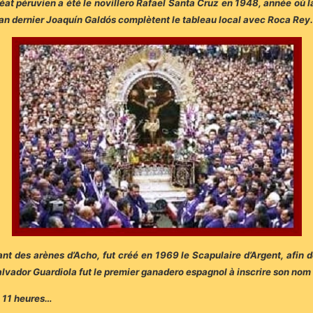
uréat péruvien a été le novillero Rafael Santa Cruz en 1948, année où 
l’an dernier Joaquín Galdós complètent le tableau local avec Roca Rey.
t des arènes d’Acho, fut créé en 1969 le Scapulaire d’Argent, afin d
Salvador Guardiola fut le premier ganadero espagnol à inscrire son no
e 11 heures…