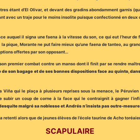
autres étant d’El Olivar, et devant des gradins abondamment garnis (q
ant avec un traje pour le moins insolite puisque confectionné en deux
ce auquel il signa une faena à la vitesse du son, ce qui eut l’heur de 
à la pique, Morante ne put faire mieux qu’une faena de tanteo, au gra
options offertes par son opposant…
son premier combat contre un manso dont il finit par se rendre maît
due de son bagage et de ses bonnes dispositions face au quinto, da
Viña qui le plaça à plusieurs reprises sous la menace, le Péruvien 
 subir un coup de corne à la face qui le contraignit à gagner l’inf
 desquite malgré sa noblesse et Andrés n’insista pas outre-mesur
a retenti alors que de jeunes élèves de l’école taurine de Acho toréaien
SCAPULAIRE