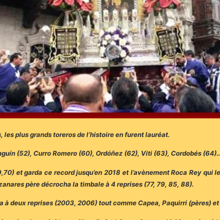
les plus grands toreros de l’histoire en furent lauréat.
guín (52), Curro Romero (60), Ordóñez (62), Viti (63), Cordobés (64)
70) et garda ce record jusqu’en 2018 et l’avènement Roca Rey qui le
nares père décrocha la timbale à 4 reprises (77, 79, 85, 88).
la à deux reprises (2003, 2006) tout comme Capea, Paquirri (pères) et l