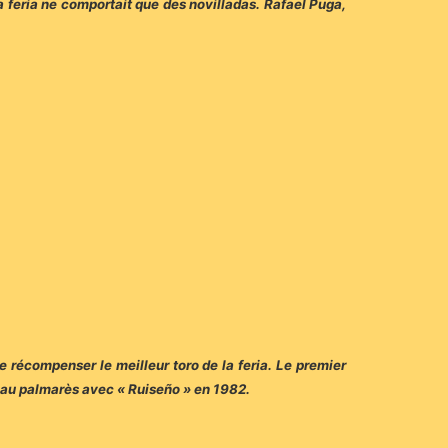
la feria ne comportait que des novilladas. Rafael Puga,
e récompenser le meilleur toro de la feria. Le premier
m au palmarès avec « Ruiseño » en 1982.