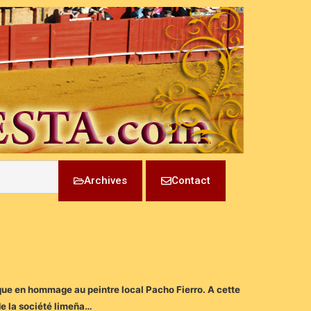
Archives
Contact
sque en hommage au peintre local Pacho Fierro. A cette
de la société limeña…