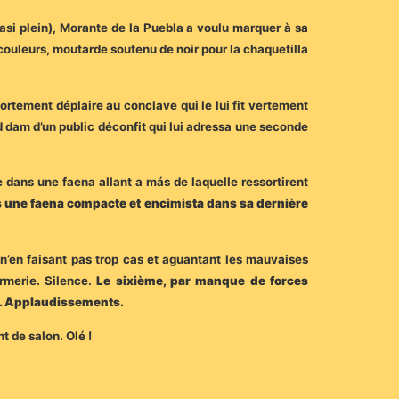
uasi plein), Morante de la Puebla a voulu marquer à sa
 couleurs, moutarde soutenu de noir pour la chaquetilla
fortement déplaire au conclave qui le lui fit vertement
nd dam d’un public déconfit qui lui adressa une seconde
re dans
une faena allant a más de laquelle ressortirent
ns une faena compacte et encimista dans sa dernière
n’en faisant pas trop cas et aguantant les mauvaises
irmerie. Silence.
Le sixième, par manque de forces
e. Applaudissements.
t de salon. Olé !