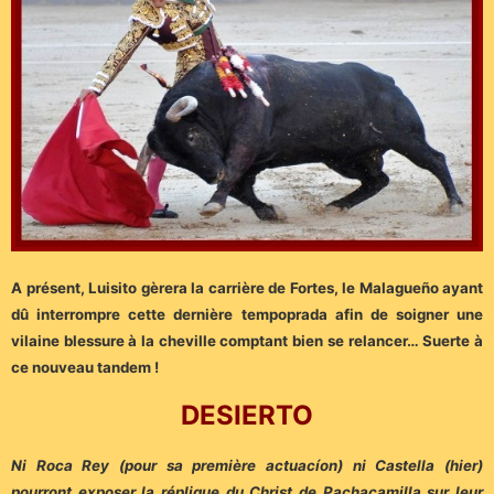
A présent, Luisito gèrera la carrière de Fortes, le Malagueño ayant
dû interrompre cette dernière tempoprada afin de soigner une
vilaine blessure à la cheville comptant bien se relancer… Suerte à
ce nouveau tandem !
DESIERTO
Ni Roca Rey (pour sa première actuacíon) ni Castella (hier)
pourront exposer la réplique du Christ de Pachacamilla sur leur