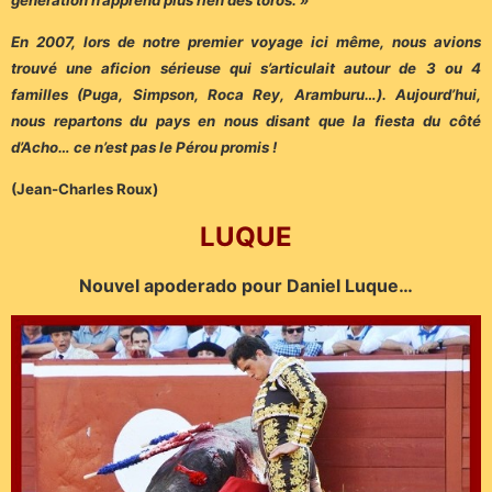
En 2007, lors de notre premier voyage ici même, nous avions
trouvé une aficion sérieuse qui s’articulait autour de 3 ou 4
familles (Puga, Simpson, Roca Rey, Aramburu…). Aujourd’hui,
nous repartons du pays en nous disant que la fiesta du côté
d’Acho… ce n’est pas le Pérou promis !
(Jean-Charles Roux)
LUQUE
Nouvel apoderado pour Daniel Luque…