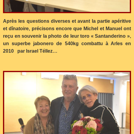
Après les questions diverses et avant la partie apéritive
et dînatoire, précisons encore que Michel et Manuel ont
reçu en souvenir la photo de leur toro « Santanderino »,
un superbe jabonero de 540kg combattu à Arles en
2010 par Israel Téllez…