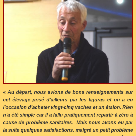
«
Au départ, nous avions de bons renseignements sur
cet élevage prisé d’ailleurs par les figuras et on a eu
l’occasion d’acheter vingt-cinq vaches et un étalon. Rien
n’a été simple car il a fallu pratiquement repartir à zéro à
cause de problème sanitaires. Mais nous avons eu par
la suite quelques satisfactions, malgré un petit problème