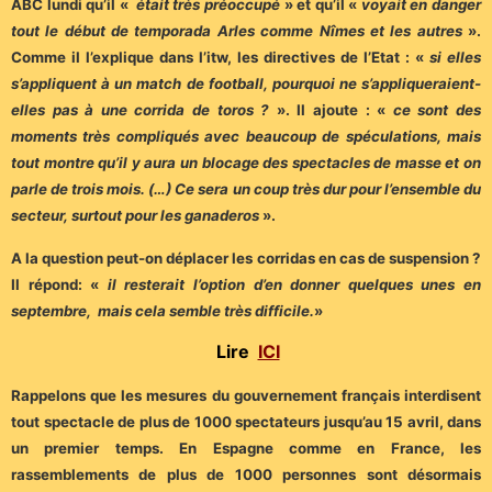
ABC lundi qu’il «
était très préoccupé
» et qu’il «
voyait en danger
tout le début de temporada Arles comme Nîmes et les autres
».
Comme il l’explique dans l’itw, les directives de l’Etat : «
si elles
s’appliquent à un match de football, pourquoi ne s’appliqueraient-
elles pas à une corrida de toros ?
». Il ajoute : «
ce sont des
moments très compliqués avec beaucoup de spéculations, mais
tout montre qu’il y aura un blocage des spectacles de masse et on
parle de trois mois. (…) Ce sera un coup très dur pour l’ensemble du
secteur, surtout pour les ganaderos
».
A la question peut-on déplacer les corridas en cas de suspension ?
Il répond: «
il resterait l’option d’en donner quelques unes en
septembre, mais cela semble très difficile.
»
Lire
ICI
Rappelons que les mesures du gouvernement français interdisent
tout spectacle de plus de 1000 spectateurs jusqu’au 15 avril, dans
un premier temps. En Espagne comme en France, les
rassemblements de plus de 1000 personnes sont désormais