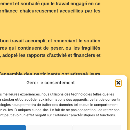
nnement et souhaité que le travail engagé en ce
onfiance chaleureusement accueillies par les
on travail accompli, et remerciant le soutien
es qui continuent de peser, ou les fragilités
adopté les rapports d’activité et financiers et
’ensemble des participants ont adressé leurs
e souhait que, en 2025, l’école et ses élèves
Gérer le consentement
les meilleures expériences, nous utilisons des technologies telles que les
 stocker et/ou accéder aux informations des appareils. Le fait de consentir
ologies nous permettra de traiter des données telles que le comportement
n ou les ID uniques sur ce site. Le fait de ne pas consentir ou de retirer son
 peut avoir un effet négatif sur certaines caractéristiques et fonctions.