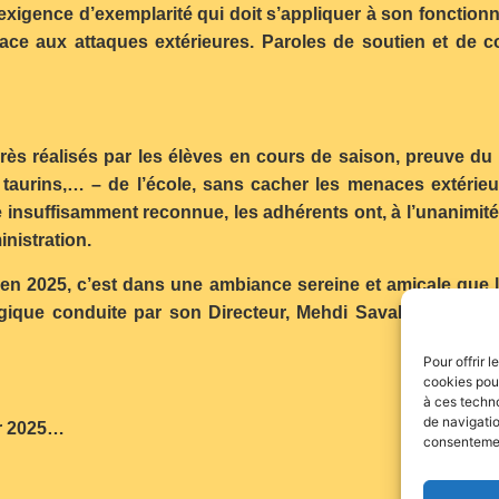
 l’exigence d’exemplarité qui doit s’appliquer à son fonctio
ace aux attaques extérieures. Paroles de soutien et de c
rès réalisés par les élèves en cours de saison, preuve du b
aurins,… – de l’école, sans cacher les menaces extérieur
 insuffisamment reconnue, les adhérents ont, à l’unanimité, 
nistration.
en 2025, c’est dans une ambiance sereine et amicale que l
ogique conduite par son Directeur, Mehdi Savalli, et émis l
Pour offrir 
cookies pour
à ces techn
de navigatio
ur 2025…
consentement