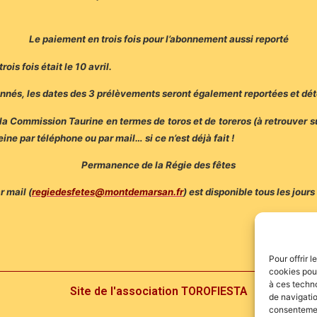
Le paiement en trois fois pour l’abonnement aussi reporté
is fois était le 10 avril.
onnés, les dates des 3 prélèvements seront également reportées et déte
a Commission Taurine en termes de toros et de toreros (à retrouver su
ne par téléphone ou par mail… si ce n’est déjà fait !
Permanence de la Régie des fêtes
 mail (
regiede
sfetes@montdemarsan.fr
) est disponible tous les jour
Pour offrir 
cookies pour
à ces techn
Site de l'association TOROFIESTA
de navigatio
consentement