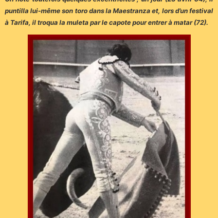
puntilla lui-même son toro dans la Maestranza et, lors d’un festival
à Tarifa, il troqua la muleta par le capote pour entrer à matar (72).