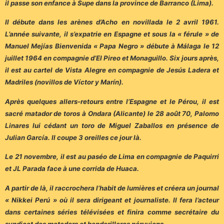
il passe son enfance à Supe dans la province de Barranco (Lima).
Il débute dans les arènes d’Acho en novillada le 2 avril 1961.
L’année suivante, il s’expatrie en Espagne et sous la « férule » de
Manuel Mejías Bienvenida « Papa Negro » débute à Málaga le 12
juillet 1964 en compagnie d’El Pireo et Monaguillo. Six jours après,
il est au cartel de Vista Alegre en compagnie de Jesús Ladera et
Madriles (novillos de Víctor y Marín).
Après quelques allers-retours entre l’Espagne et le Pérou, il est
sacré matador de toros à Ondara (Alicante) le 28 août 70, Palomo
Linares lui cédant un toro de Miguel Zaballos en présence de
Julian García. Il coupe 3 oreilles ce jour là.
Le 21 novembre, il est au paséo de Lima en compagnie de Paquirri
et JL Parada face à une corrida de Huaca.
A partir de là, il raccrochera l’habit de lumières et créera un journal
« Nikkei Perú » où il sera dirigeant et journaliste. Il fera l’acteur
dans certaines séries télévisées et finira comme secrétaire du
syndicat des matadors et banderilleros péruviens.