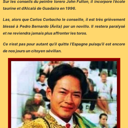
Sur les conseils du peintre torero John Fulton, il incorpore l’école
taurine et d’Alcalá de Guadaira en 1996.
Las, alors que Carlos Corbacho le conseille, il est très grièvement
blessé à Pedro Bernardo (Ávila) par un novillo. Il restera paralysé
et ne reviendra jamais plus affronter les toros.
Ce n’est pas pour autant qu’il quitte l’Espagne puisqu’il est encore
de nos jours un citoyen sévillan.