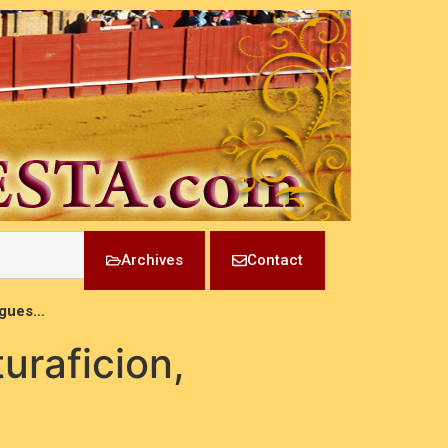
Archives
Contact
argues…
uraficion,