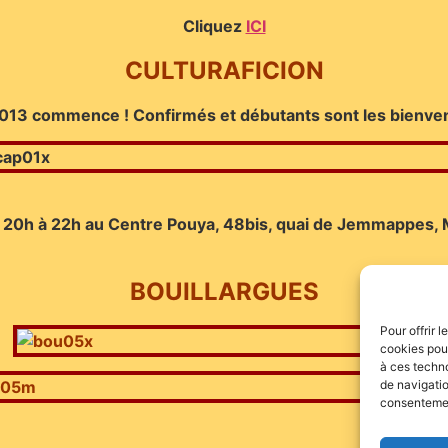
Clique
z
ICI
CULTURAFICION
2-2013 commence ! Confirmés et débutants sont les bienve
h à 22h au Centre Pouya, 48bis, quai de Jemmappes, 
BOUILLARGUES
Pour offrir 
cookies pour
à ces techn
de navigatio
consentement