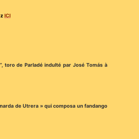
e
z
ICI
”, toro de Parladé indulté par José Tomás à
rnarda de Utrera » qui composa un fandango