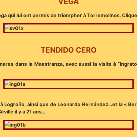
VEGA
ega qui lui ont permis de triompher à Torremolinos. Cliqu
TENDIDO CERO
es dans la Maestranza, avec aussi la visite à “Ingrato
s à Logroño, ainsi que de Leonardo Hernández…et la « Be
ville il y a 21 ans…