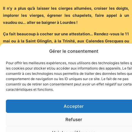
Il n’y a plus qu’à laisser les cierges allumées, croiser les doigts,
implorer les vierges, égrener les chapelets, faire appel à un
vaudou ou… aller se baigner à Lourdes !
Ça fait beaucoup à cocher sur une attestation… Rendez-vous le 11
mai ou à la Saint Glinglin, à la Trinité, aux Calendes Grecques ou
au 36 du mois pour boire un verre. En attendant, sortez masqués
Gérer le consentement
dans votre salon…
Pour offrir les meilleures expériences, nous utilisons des technologies telles 
Jean-Charles Roux, JCS Voyages
les cookies pour stocker et/ou accéder aux informations des appareils. Le fai
consentir à ces technologies nous permettra de traiter des données telles que
comportement de navigation ou les ID uniques sur ce site. Le fait de ne pas
consentir ou de retirer son consentement peut avoir un effet négatif sur cert
caractéristiques et fonctions.
Accepter
Site de l'association TOROFIESTA
Refuser