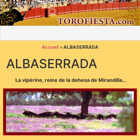
Accueil
»
ALBASERRADA
ALBASERRADA
La vipérine, reine de la dehesa de Mirandilla…