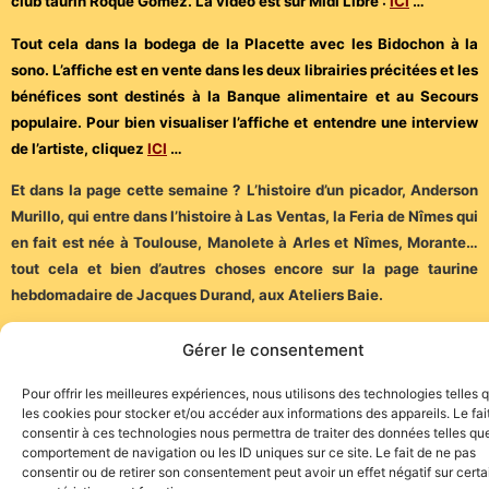
club taurin Roque Gomez. La vidéo est sur Midi Libre :
ICI
…
Tout cela dans la bodega de la Placette avec les Bidochon à la
sono. L’affiche est en vente dans les deux librairies précitées et les
bénéfices sont destinés à la Banque alimentaire et au Secours
populaire. Pour bien visualiser l’affiche et entendre une interview
de l’artiste, cliquez
ICI
…
Et dans la page cette semaine ? L’histoire d’un picador, Anderson
Murillo, qui entre dans l’histoire à Las Ventas, la Feria de Nîmes qui
en fait est née à Toulouse, Manolete à Arles et Nîmes, Morante…
tout cela et bien d’autres choses encore sur la page taurine
hebdomadaire de Jacques Durand, aux Ateliers Baie.
Renseignements et abonnements
ICI
Gérer le consentement
Pour offrir les meilleures expériences, nous utilisons des technologies telles 
les cookies pour stocker et/ou accéder aux informations des appareils. Le fai
consentir à ces technologies nous permettra de traiter des données telles que
comportement de navigation ou les ID uniques sur ce site. Le fait de ne pas
consentir ou de retirer son consentement peut avoir un effet négatif sur cert