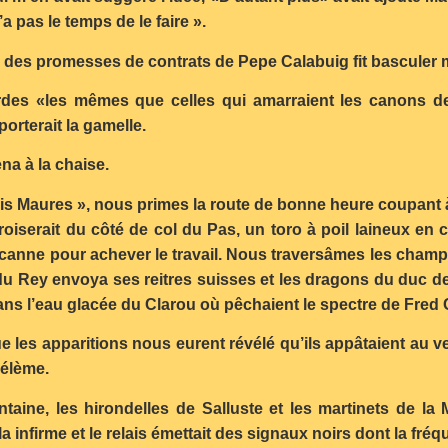
 pas le temps de le faire ».
 des promesses de contrats de Pepe Calabuig fit basculer ma d
cordes «les mêmes que celles qui amarraient les canons de 
orterait la gamelle.
na à la chaise.
is Maures », nous primes la route de bonne heure coupant à 
croiserait du côté de col du Pas, un toro à poil laineux en 
a canne pour achever le travail. Nous traversâmes les champ
in du Rey envoya ses reitres suisses et les dragons du duc d
ns l’eau glacée du Clarou où pêchaient le spectre de Fred C
e les apparitions nous eurent révélé qu’ils appâtaient au 
hélème.
taine, les hirondelles de Salluste et les martinets de la 
a infirme et le relais émettait des signaux noirs dont la fréq