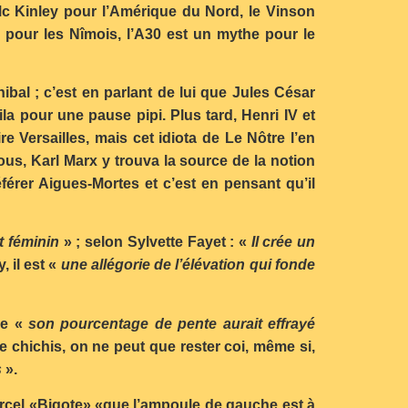
Mc Kinley pour l’Amérique du Nord, le Vinson
e pour les Nîmois, l’A30 est un mythe pour le
ibal ; c’est en parlant de lui que Jules César
tila pour une pause pipi. Plus tard, Henri IV et
re Versailles, mais cet idiota de Le Nôtre l’en
ous, Karl Marx y trouva la source de la notion
férer Aigues-Mortes et c’est en pensant qu’il
t féminin
» ; selon Sylvette Fayet : «
Il crée un
 il est «
une allégorie de l’élévation qui fonde
ue «
son pourcentage de pente aurait effrayé
e chichis, on ne peut que rester coi, même si,
s
».
Marcel «Bigote» «que l’ampoule de gauche est à