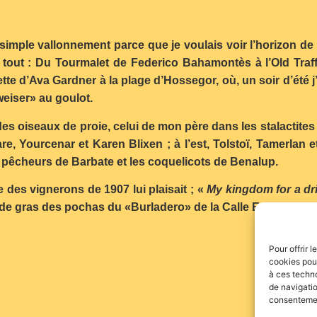
re simple vallonnement parce que je voulais voir l’horizon 
i tout : Du Tourmalet de Federico Bahamontès à l’Old Tr
ette d’Ava Gardner à la plage d’Hossegor, où, un soir d’été j
eiser» au goulot.
es oiseaux de proie, celui de mon père dans les stalactites 
, Yourcenar et Karen Blixen ; à l’est, Tolstoï, Tamerlan e
es pêcheurs de Barbate et les coquelicots de Benalup.
e des vignerons de 1907 lui plaisait ; «
My kingdom for a dr
e gras des pochas du «Burladero» de la Calle Emilio Arriet
Pour offrir 
cookies pour
à ces techn
de navigatio
consentement