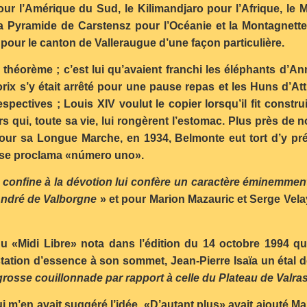
ur l’Amérique du Sud, le Kilimandjaro pour l’Afrique, le 
 la Pyramide de Carstensz pour l’Océanie et la Montagnett
our le canton de Valleraugue d’une façon particulière.
théorème ; c’est lui qu’avaient franchi les éléphants d’Ann
torix s’y était arrêté pour une pause repas et les Huns d’At
pectives ; Louis XIV voulut le copier lorsqu’il fit construi
s qui, toute sa vie, lui rongèrent l’estomac. Plus près de n
pour sa Longue Marche, en 1934, Belmonte eut tort d’y pré
l se proclama «número uno».
 confine à la dévotion lui confère un caractère éminemmen
André de Valborgne
» et pour Marion Mazauric et Serge Velay,
du «Midi Libre» nota dans l’édition du 14 octobre 1994 q
 station d’essence à son sommet, Jean-Pierre Isaïa un étal d
rosse couillonnade par rapport à celle du Plateau de Valra
ui m’en avait suggéré l’idée, «D’autant plus» avait ajouté 