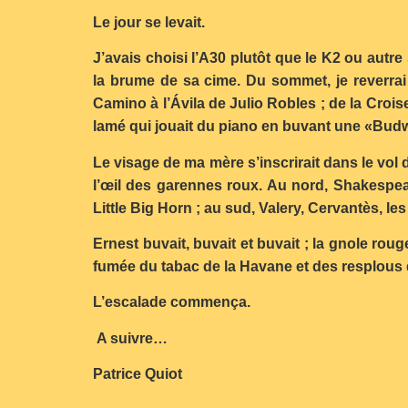
Le jour se levait.
J’avais choisi l’A30 plutôt que le K2 ou aut
la brume de sa cime. Du sommet, je reverra
Camino à l’Ávila de Julio Robles ; de la Crois
lamé qui jouait du piano en buvant une «Budw
Le visage de ma mère s’inscrirait dans le vol d
l’œil des garennes roux. Au nord, Shakespeare
Little Big Horn ; au sud, Valery, Cervantès, l
Ernest buvait, buvait et buvait ; la gnole roug
fumée du tabac de la Havane et des resplous d
L’escalade commença.
A suivre…
Patrice Quiot