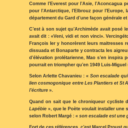
Comme l’Everest pour l’Asie, l’Aconcagua po
pour l’Antarctique, l’Elbrouz pour l’Europe,
département du Gard d’une façon générale et p
C’est à son sujet qu’Archimède avait posé le 
avait dit : «Veni, vidi et non vinci». Vercingé
François Ier y honorèrent leurs maitresses res
dissuada et Bonaparte y contracta les aigreur
d’élévation prolétarienne, Mao s’en inspira 
pourrait en triompher qu’en 1949 Luis-Migue
Selon Arlette Chavanieu : «
Son escalade qui
lien cosmogonique entre Les Plantiers et St 
l’écriture
».
Quand on sait que le chroniqueur cycliste 
Lapébie
», que le Poète voulait installer une
selon Robert Margé : «
son escalade est une g
Fort de ces références, c’est Marcel Proust q