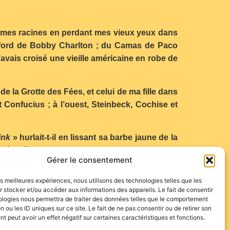
de mes racines en perdant mes vieux yeux dans
afford de Bobby Charlton ; du Camas de Paco
’avais croisé une vieille américaine en robe de
de la Grotte des Fées, et celui de ma fille dans
t Confucius ; à l’ouest, Steinbeck, Cochise et
ink
» hurlait-t-il en lissant sa barbe jaune de la
a à Iruña.
Gérer le consentement
les meilleures expériences, nous utilisons des technologies telles que les
 stocker et/ou accéder aux informations des appareils. Le fait de consentir
ologies nous permettra de traiter des données telles que le comportement
n ou les ID uniques sur ce site. Le fait de ne pas consentir ou de retirer son
 peut avoir un effet négatif sur certaines caractéristiques et fonctions.