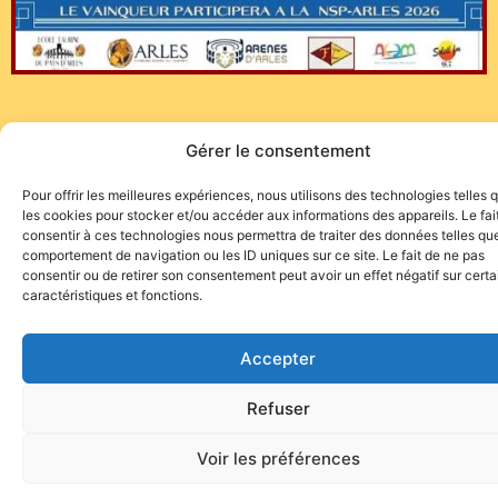
https://arenes-arles.com/programme-2025/espace-
Gérer le consentement
toros-paques-2025.html
Pour offrir les meilleures expériences, nous utilisons des technologies telles 
les cookies pour stocker et/ou accéder aux informations des appareils. Le fai
consentir à ces technologies nous permettra de traiter des données telles que
comportement de navigation ou les ID uniques sur ce site. Le fait de ne pas
consentir ou de retirer son consentement peut avoir un effet négatif sur cert
caractéristiques et fonctions.
Site de l'association TOROFIESTA
Accepter
Refuser
Voir les préférences