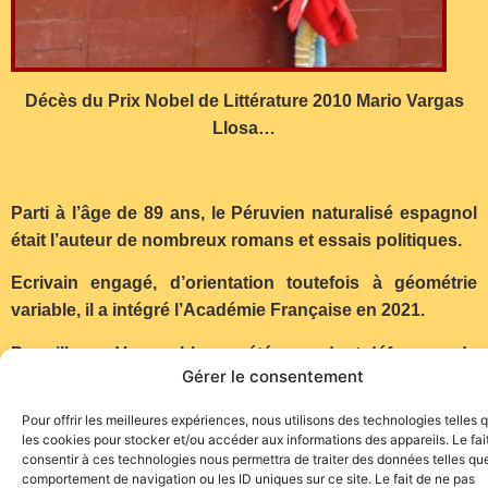
Décès du Prix Nobel de Littérature 2010 Mario Vargas
Llosa…
Parti à l’âge de 89 ans, le Péruvien naturalisé espagnol
était l’auteur de nombreux romans et essais politiques.
Ecrivain engagé, d’orientation toutefois à géométrie
variable, il a intégré l’Académie Française en 2021.
Par ailleurs, Vargas Llosa a été un ardent défenseur de
Gérer le consentement
la tauromachie. Sur la photo de Ferdinand de Marchi, on
reconnait Enrique Ponce qui le 15 mai 2014 dans les
Pour offrir les meilleures expériences, nous utilisons des technologies telles 
arènes de Las Ventas, a brindé un toro de Victoriano del
les cookies pour stocker et/ou accéder aux informations des appareils. Le fai
consentir à ces technologies nous permettra de traiter des données telles que
Río à Mario Vargas Llosa. QDEP…
comportement de navigation ou les ID uniques sur ce site. Le fait de ne pas