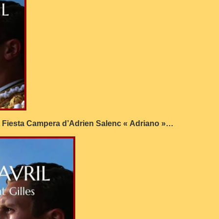
l, Fiesta Campera d’Adrien Salenc « Adriano »…