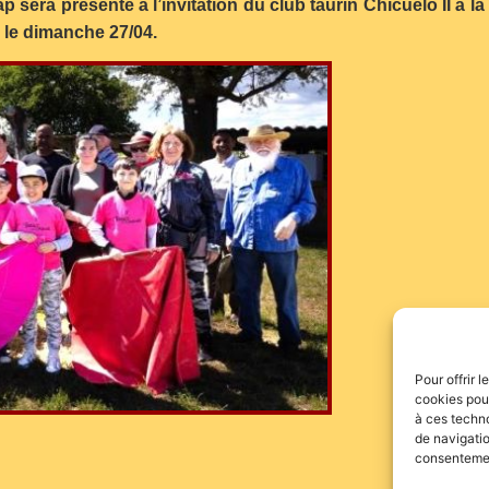
ap sera présente à l’invitation du club taurin Chicuelo II à
 le dimanche 27/04.
Pour offrir 
cookies pour
à ces techn
de navigatio
consentement