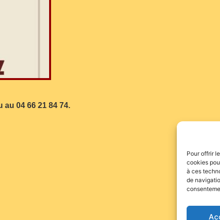
u au 04 66 21 84 74.
Pour offrir 
cookies pour
à ces techn
de navigatio
consentement
Ac