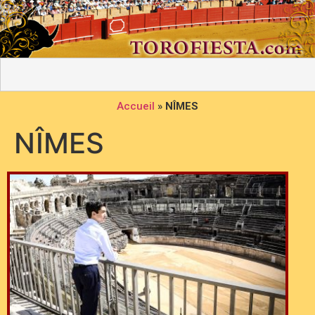
Accueil
»
NÎMES
NÎMES