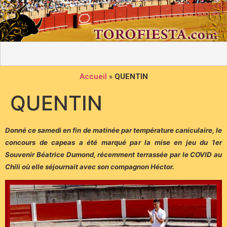
Accueil
»
QUENTIN
QUENTIN
Donné ce samedi en fin de matinée par température caniculaire, le
concours de capeas a été marqué par la mise en jeu du 1er
Souvenir Béatrice Dumond, récemment terrassée par le COVID au
Chili où elle séjournait avec son compagnon Héctor.