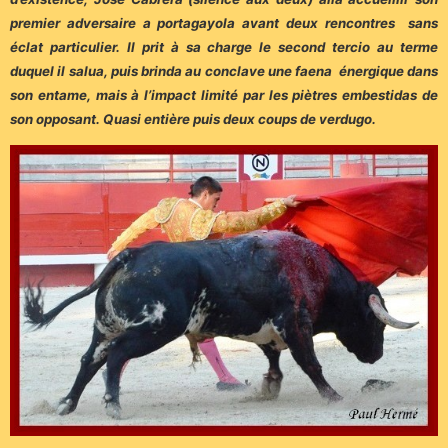
premier adversaire a portagayola avant deux rencontres sans
éclat particulier. Il prit à sa charge le second tercio au terme
duquel il salua, puis brinda au conclave une faena énergique dans
son entame, mais à l’impact limité par les piètres embestidas de
son opposant. Quasi entière puis deux coups de verdugo.