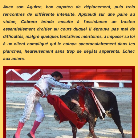
Avec son Aguirre, bon capoteo de déplacement, puis trois
rencontres de différente intensité. Applaudi sur une paire au
violon, Cabrera brinda ensuite à l’assistance un trasteo
essentiellement droitier au cours duquel il éprouva pas mal de
difficultés, malgré quelques tentatives méritoires, à imposer sa loi
à un client compliqué qui le coinça spectaculairement dans les
planches, heureusement sans trop de dégâts apparents. Echec
aux aciers.