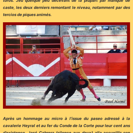
toros. Jeu quelque peu décevant de la plupart par manque de
caste, les deux derniers remontant le niveau, notamment par des
tercios de piques animés.
Après un hommage au micro à l’issue du paseo adressé à la
cavalerie Heyral et au fer du Conde de la Corte pour leur cent ans
d’existence, José Cabrera (silence aux deux) alla accueillir son