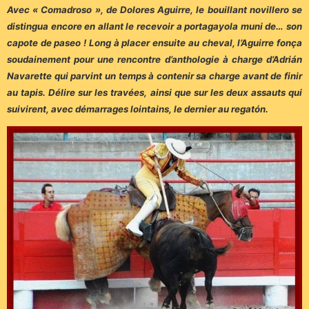
Avec « Comadroso », de Dolores Aguirre, le bouillant novillero se
distingua encore en allant le recevoir a portagayola muni de… son
capote de paseo ! Long à placer ensuite au cheval, l’Aguirre fonça
soudainement pour une rencontre d’anthologie à charge d’Adrián
Navarette qui parvint un temps à contenir sa charge avant de finir
au tapis. Délire sur les travées, ainsi que sur les deux assauts qui
suivirent, avec démarrages lointains, le dernier au regatón.