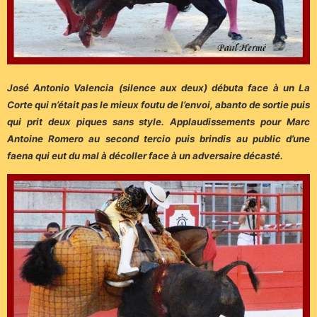
José Antonio Valencia (silence aux deux) débuta face à un La
Corte qui n’était pas le mieux foutu de l’envoi, abanto de sortie puis
qui prit deux piques sans style. Applaudissements pour Marc
Antoine Romero au second tercio puis brindis au public d’une
faena qui eut du mal à décoller face à un adversaire décasté.