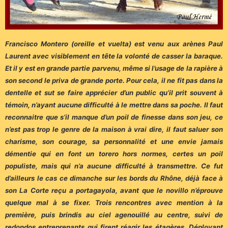
Francisco Montero (oreille et vuelta) est venu aux arènes Paul
Laurent avec visiblement en tête la volonté de casser la baraque.
Et il y est en grande partie parvenu, même si l’usage de la rapière à
son second le priva de grande porte. Pour cela, il ne fit pas dans la
dentelle et sut se faire apprécier d’un public qu’il prit souvent à
témoin, n’ayant aucune difficulté à le mettre dans sa poche. Il faut
reconnaitre que s’il manque d’un poil de finesse dans son jeu, ce
n’est pas trop le genre de la maison à vrai dire, il faut saluer son
charisme, son courage, sa personnalité et une envie jamais
démentie qui en font un torero hors normes, certes un poil
populiste, mais qui n’a aucune difficulté à transmettre. Ce fut
d’ailleurs le cas ce dimanche sur les bords du Rhône, déjà face à
son La Corte reçu a portagayola, avant que le novillo n’éprouve
quelque mal à se fixer. Trois rencontres avec mention à la
première, puis brindis au ciel agenouillé au centre, suivi de
redondos entreprenants qui firent réagir les étagères. Déployant