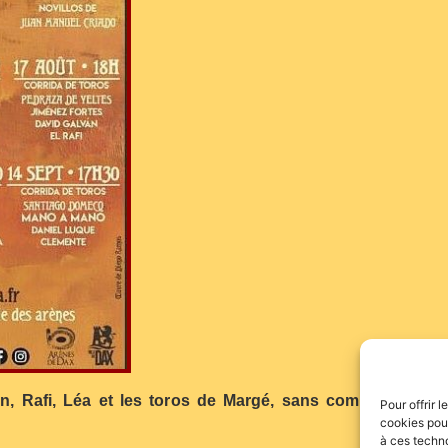
 Rafi, Léa et les toros de Margé, sans compter les évent
Pour offrir 
cookies pour
à ces techn