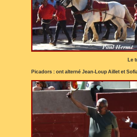
Le t
Picadors : ont alterné Jean-Loup Aillet et Sofi