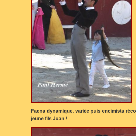
Faena dynamique, variée puis encimista récomp
jeune fils Juan !