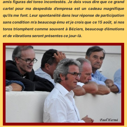
amis figuras del toreo incontestés. Je dois vous dire que ce grand
cartel pour ma despedida d’empresa est un cadeau magnifique
qu’ils me font. Leur spontanéité dans leur réponse de participation
sans condition m’a beaucoup ému et je crois que ce 15 août, si nos
toros triomphent comme souvent à Béziers, beaucoup d’émotions
et de vibrations seront présentes ce jour-là.